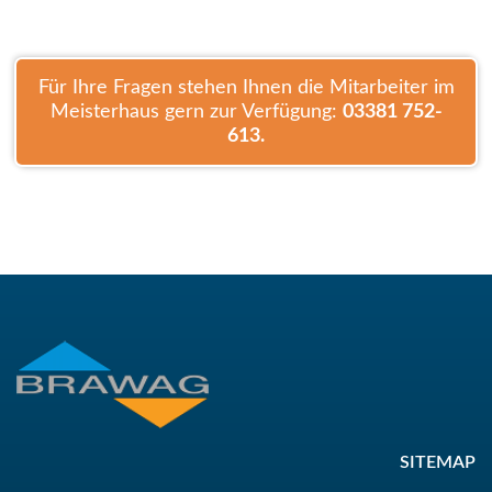
DATENSCHUTZINFO
ABWASSER
Für Ihre Fragen stehen Ihnen die Mitarbeiter im
GEBÜHREN UND SATZUNGEN
Meisterhaus gern zur Verfügung:
03381 752-
GARTENWASSERZÄHLER
613.
HAUSANSCHLUSS
DEZENTRALE ENTSORGUNG
DATEN UND FAKTEN
AKTUELLES
LEITUNGSAUSKUNFT
PRESSE
UNTERNEHMEN
ÜBER UNS
KARRIERE UND AUSBILDUNG
EINKAUF
SITEMAP